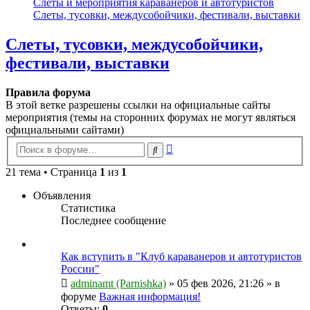
Слеты и мероприятия караванеров и автотуристов
Слеты, тусовки, междусобойчики, фестивали, выставки
Слеты, тусовки, междусобойчики,
фестивали, выставки
Правила форума
В этой ветке разрешены ссылки на официальные сайты
мероприятия (темы на сторонних форумах не могут являться
официальными сайтами)
Новая
Расширенный
Поиск
тема
поиск
21 тема • Страница
1
из
1
Объявления
Статистика
Последнее сообщение
Как вступить в "Клуб караванеров и автотуристов
России"
adminamt (Parnishka)
»
05 фев 2026, 21:26
» в
форуме
Важная информация!
Ответы:
0