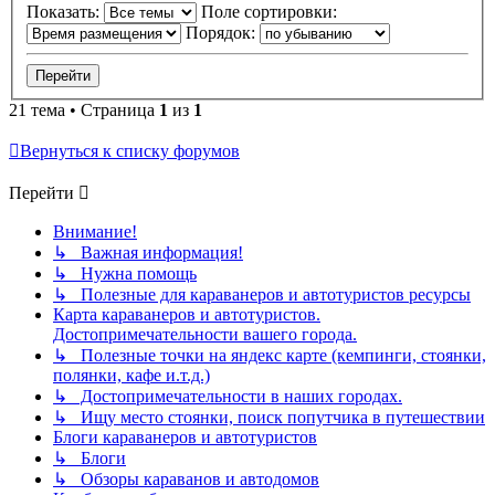
Показать:
Поле сортировки:
Порядок:
21 тема • Страница
1
из
1
Вернуться к списку форумов
Перейти
Внимание!
↳ Важная информация!
↳ Нужна помощь
↳ Полезные для караванеров и автотуристов ресурсы
Карта караванеров и автотуристов.
Достопримечательности вашего города.
↳ Полезные точки на яндекс карте (кемпинги, стоянки,
полянки, кафе и.т.д.)
↳ Достопримечательности в наших городах.
↳ Ищу место стоянки, поиск попутчика в путешествии
Блоги караванеров и автотуристов
↳ Блоги
↳ Обзоры караванов и автодомов