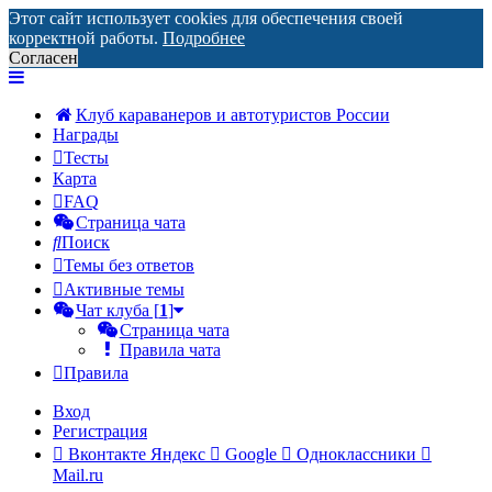
Этот сайт использует cookies для обеспечения своей
корректной работы.
Подробнее
Согласен
Клуб караванеров и автотуристов России
Награды
Тесты
Карта
FAQ
Страница чата
Поиск
Темы без ответов
Активные темы
Чат клуба [
1
]
Страница чата
Правила чата
Правила
Вход
Р
е
г
и
с
т
р
а
ц
и
я
Вконтакте
Яндекс
Google
Одноклассники
Mail.ru