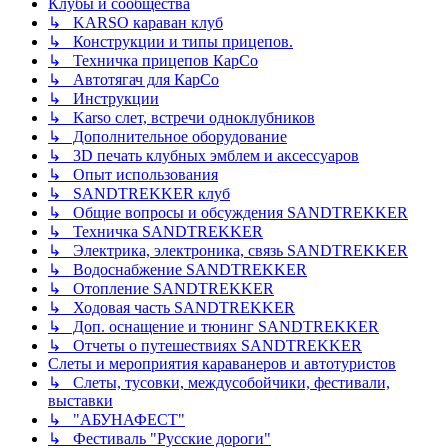
Клубы и сообщества
↳ KARSO караван клуб
↳ Конструкции и типы прицепов.
↳ Техничка прицепов КарСо
↳ Автотягач для КарСо
↳ Инструкции
↳ Karso слет, встречи одноклубников
↳ Дополнительное оборудование
↳ 3D печать клубных эмблем и аксессуаров
↳ Опыт использования
↳ SANDTREKKER клуб
↳ Общие вопросы и обсуждения SANDTREKKER
↳ Техничка SANDTREKKER
↳ Электрика, электроника, связь SANDTREKKER
↳ Водоснабжение SANDTREKKER
↳ Отопление SANDTREKKER
↳ Ходовая часть SANDTREKKER
↳ Доп. оснащение и тюнинг SANDTREKKER
↳ Отчеты о путешествиях SANDTREKKER
Слеты и мероприятия караванеров и автотуристов
↳ Слеты, тусовки, междусобойчики, фестивали,
выставки
↳ "АБУНАФЕСТ"
↳ Фестиваль "Русские дороги"