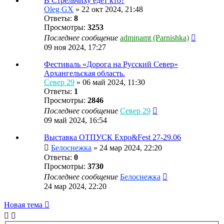
В Стрельчиху едет кто?
Oleg GX
»
22 окт 2024, 21:48
Ответы:
8
Просмотры:
3253
Последнее сообщение
adminamt (Parnishka)
09 ноя 2024, 17:27
Фестиваль «Дорога на Русский Север»
Архангельская область.
Север 29
»
06 май 2024, 11:30
Ответы:
1
Просмотры:
2846
Последнее сообщение
Север 29
09 май 2024, 16:54
Выставка ОТПУСК Expo&Fest 27-29.06
Белоснежка
»
24 мар 2024, 22:20
Ответы:
0
Просмотры:
3730
Последнее сообщение
Белоснежка
24 мар 2024, 22:20
Новая
Н
о
в
а
я
т
е
м
а
тема