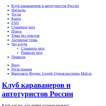
Клуб караванеров и автотуристов России
Награды
Тесты
Карта
FAQ
Страница чата
Поиск
Темы без ответов
Активные темы
Чат клуба
Страница чата
Правила чата
Правила
Вход
Р
е
г
и
с
т
р
а
ц
и
я
Вконтакте
Яндекс
Google
Одноклассники
Mail.ru
Регистрация
Клуб караванеров и
автотуристов России
Клуб для тех, кто любит путешествовать!