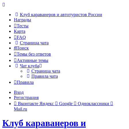
Клуб караванеров и автотуристов России
Награды
Тесты
Карта
FAQ
Страница чата
Поиск
Темы без ответов
Активные темы
Чат клуба
Страница чата
Правила чата
Правила
Вход
Р
е
г
и
с
т
р
а
ц
и
я
Вконтакте
Яндекс
Google
Одноклассники
Mail.ru
Клуб караванеров и
Регистрация