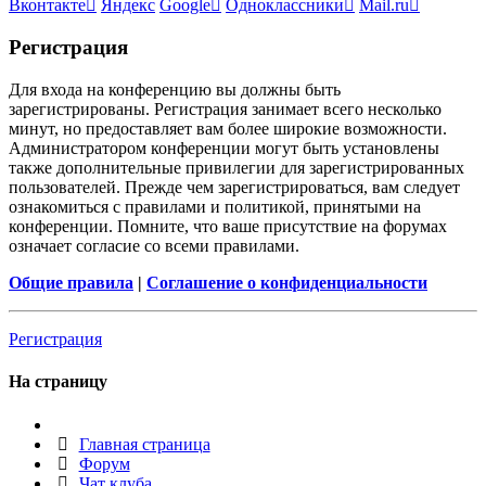
Вконтакте
Яндекс
Google
Одноклассники
Mail.ru
Р
е
г
и
с
т
р
а
ц
и
я
Для входа на конференцию вы должны быть
зарегистрированы. Регистрация занимает всего несколько
минут, но предоставляет вам более широкие возможности.
Администратором конференции могут быть установлены
также дополнительные привилегии для зарегистрированных
пользователей. Прежде чем зарегистрироваться, вам следует
ознакомиться с правилами и политикой, принятыми на
конференции. Помните, что ваше присутствие на форумах
означает согласие со всеми правилами.
Общие правила
|
Соглашение о конфиденциальности
Р
е
г
и
с
т
р
а
ц
и
я
На страницу
Главная страница
Форум
Чат клуба